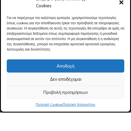
Τηλ:
26410 51638
Cookies
Email:
info@del-hol.gr
Για να παρέχουμε την καλύτερη εμπειρία, χρησιμοποιούμε τεχνολογίες
όπως cookies για την αποθήκευση ή/και την πρόσβαση σε πληροφορίες
συσκευών. Η συγκατάθεση σε αυτές τις τεχνολογίες θα επιτρέψει σε εμάς να
επεξεργαστούμε δεδομένα όπως συμπεριφορά περιήγησης ή μοναδικά
αναγνωριστικά σε αυτόν τον ιστότοπο. Η μη συγκατάθεση ή η ανάκληση
Χρήσιμοι Σύνδεσμοι
Κατάστημα
της συγκατάθεσης, μπορεί να επηρεάσει αρνητικά αρνητικά ορισμένες
Αρχική
Ηλεκτρονικό Κατάστημα
λειτουργίες και δυνατότητες.
Η Εταιρεία
Συχνές Ερωτήσεις
Αποδοχή
Προϊοντική Γκάμα
Πολιτική Επιστροφών
Δεν αποδέχομαι
Photo Gallery
Πολιτική Παράδοσης
Προϊόντων
Πολιτική Απορρήτου
Προβολή προτιμήσεων
Τρόποι Πληρωμής
Δήλωση Προσβασιμότητας
0
Ασφάλεια Συναλλαγών
Πολιτική Cookies
Πολιτική Απορρήτου
Ηλ. Κατάστημα
Φίλτρα
Καλάθι
Λογαριασμός
Καλέστε μας
Πολιτική Cookies (ΕΕ) GDPR
Καλάθι
Όροι Χρήσης
Ταμείο
Επικοινωνία