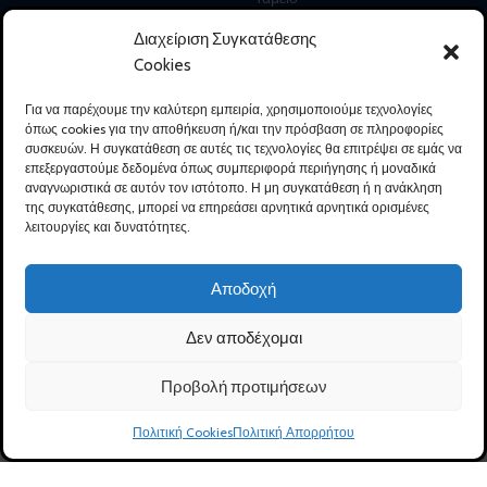
Επικοινωνία
Διαχείριση Συγκατάθεσης
Cookies
ΛΟΓΑΡΙΑΣΜΟΣ
Για να παρέχουμε την καλύτερη εμπειρία, χρησιμοποιούμε τεχνολογίες
όπως cookies για την αποθήκευση ή/και την πρόσβαση σε πληροφορίες
Ο Λογαριασμός μου
συσκευών. Η συγκατάθεση σε αυτές τις τεχνολογίες θα επιτρέψει σε εμάς να
επεξεργαστούμε δεδομένα όπως συμπεριφορά περιήγησης ή μοναδικά
Δημιουργία Λογαριασμού
αναγνωριστικά σε αυτόν τον ιστότοπο. Η μη συγκατάθεση ή η ανάκληση
της συγκατάθεσης, μπορεί να επηρεάσει αρνητικά αρνητικά ορισμένες
Ιστορικό Παραγγελιών
λειτουργίες και δυνατότητες.
Αλλαγή προσωπικών στοιχείων
Αποδοχή
Εντοπισμός Παραγγελίας
Λίστα Επιθυμιών
Δεν αποδέχομαι
Αποσύνδεση
Προβολή προτιμήσεων
0
Πολιτική Cookies
Πολιτική Απορρήτου
Ηλ. Κατάστημα
Καλάθι
Λογαριασμός
Καλέστε μας
Ακολουθήστε μας: