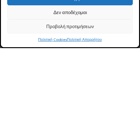
Δεν αποδέχομαι
Ακολουθήστε μας:
Προβολή προτιμήσεων
0
Πολιτική Cookies
Πολιτική Απορρήτου
Ηλ. Κατάστημα
Καλάθι
Λογαριασμός
Καλέστε μας
ΠΑΡΑΚΟΛΟΥΘΗΣΗ ΠΑΡΑΓΓΕΛΙΑΣ
Συναλλαγές με ασφάλεια:
2022 - Β.ΔΕΛΗΓΙΑΝΝΗΣ – Ι. ΧΟΛΗΣ Α.Ε. - CREATED BY:
Site-
Forge Web & Graphic Design