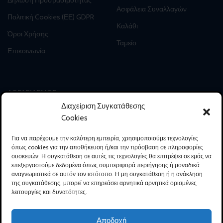
Δήλωση Προσβασιμότητας
Ασφάλεια Συναλλαγών
Πολιτική Cookies (ΕΕ) GDPR
Καλάθι
Όροι Χρήσης
Ταμείο
Επικοινωνία
ΛΟΓΑΡΙΑΣΜΟΣ
Διαχείριση Συγκατάθεσης
Ο Λογαριασμός μου
Cookies
Δημιουργία Λογαριασμού
Για να παρέχουμε την καλύτερη εμπειρία, χρησιμοποιούμε τεχνολογίες
Ιστορικό Παραγγελιών
όπως cookies για την αποθήκευση ή/και την πρόσβαση σε πληροφορίες
συσκευών. Η συγκατάθεση σε αυτές τις τεχνολογίες θα επιτρέψει σε εμάς να
Αλλαγή προσωπικών στοιχείων
επεξεργαστούμε δεδομένα όπως συμπεριφορά περιήγησης ή μοναδικά
αναγνωριστικά σε αυτόν τον ιστότοπο. Η μη συγκατάθεση ή η ανάκληση
Εντοπισμός Παραγγελίας
της συγκατάθεσης, μπορεί να επηρεάσει αρνητικά αρνητικά ορισμένες
λειτουργίες και δυνατότητες.
Λίστα Επιθυμιών
Αποσύνδεση
Αποδοχή