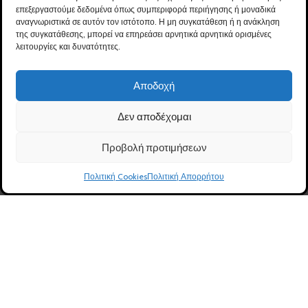
επεξεργαστούμε δεδομένα όπως συμπεριφορά περιήγησης ή μοναδικά
Προϊόντων
Πολιτική Απορρήτου
αναγνωριστικά σε αυτόν τον ιστότοπο. Η μη συγκατάθεση ή η ανάκληση
Τρόποι Πληρωμής
της συγκατάθεσης, μπορεί να επηρεάσει αρνητικά αρνητικά ορισμένες
Δήλωση Προσβασιμότητας
λειτουργίες και δυνατότητες.
Ασφάλεια Συναλλαγών
Πολιτική Cookies (ΕΕ) GDPR
Καλάθι
Αποδοχή
Όροι Χρήσης
Ταμείο
Επικοινωνία
Δεν αποδέχομαι
Προβολή προτιμήσεων
0
ΛΟΓΑΡΙΑΣΜΟΣ
Πολιτική Cookies
Πολιτική Απορρήτου
Ηλ. Κατάστημα
Φίλτρα
Καλάθι
Λογαριασμός
Καλέστε μας
Ο Λογαριασμός μου
Δημιουργία Λογαριασμού
Ιστορικό Παραγγελιών
Αλλαγή προσωπικών στοιχείων
Εντοπισμός Παραγγελίας