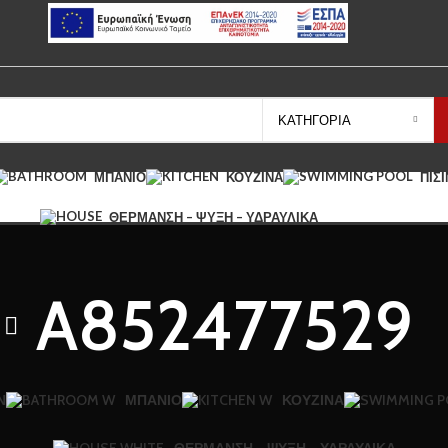
ΚΑΤΗΓΟΡΊΑ
ΜΠΆΝΙΟ
ΚΟΥΖΊΝΑ
ΠΙΣ
ΘΈΡΜΑΝΣΗ – ΨΎΞΗ – ΥΔΡΑΥΛΙΚΆ
A852477529
Ν
ΜΠΆΝΙΟ
ΚΟΥΖΊΝΑ