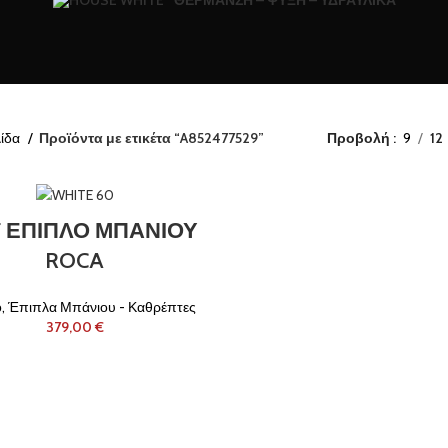
ΘΈΡΜΑΝΣΗ – ΨΎΞΗ – ΥΔΡΑΥΛΙΚΆ
λίδα
Προϊόντα με ετικέτα “A852477529”
Προβολή
9
12
F ΕΠΙΠΛΟ ΜΠΑΝΙΟΥ
ROCA
ο
,
Έπιπλα Μπάνιου - Καθρέπτες
€