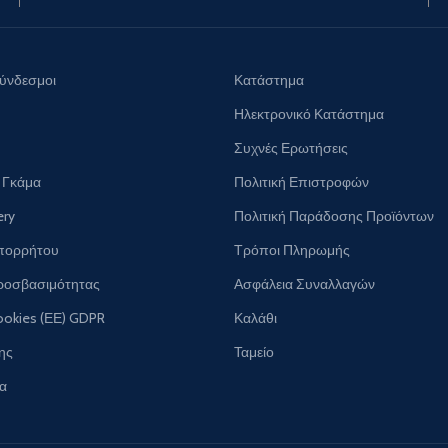
Σύνδεσμοι
Κατάστημα
Ηλεκτρονικό Κατάστημα
Συχνές Ερωτήσεις
 Γκάμα
Πολιτική Επιστροφών
ery
Πολιτική Παράδοσης Προϊόντων
Απορρήτου
Τρόποι Πληρωμής
ροσβασιμότητας
Ασφάλεια Συναλλαγών
ookies (ΕΕ) GDPR
Καλάθι
ης
Ταμείο
ία