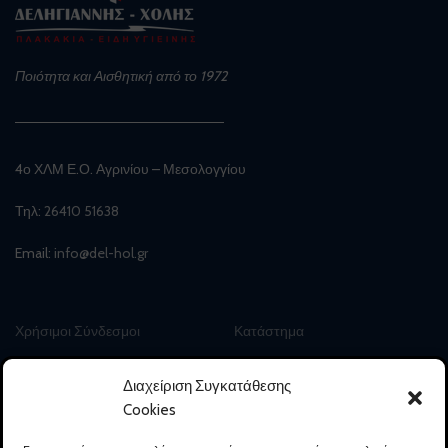
Ποιότητα και Αισθητική από το 1972
4ο ΧΛΜ Ε.Ο. Αγρινίου – Μεσολογγίου
Τηλ:
26410 51638
Email:
info@del-hol.gr
Χρήσιμοι Σύνδεσμοι
Κατάστημα
Αρχική
Ηλεκτρονικό Κατάστημα
Διαχείριση Συγκατάθεσης
Η Εταιρεία
Συχνές Ερωτήσεις
Cookies
Προϊοντική Γκάμα
Πολιτική Επιστροφών