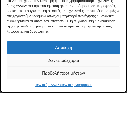
Για να παρέχουμε την καλύτερη εμπειρία, χρησιμοποιούμε τεχνολογίες
Photo Gallery
Πολιτική Παράδοσης
όπως cookies για την αποθήκευση ή/και την πρόσβαση σε πληροφορίες
Προϊόντων
συσκευών. Η συγκατάθεση σε αυτές τις τεχνολογίες θα επιτρέψει σε εμάς να
Πολιτική Απορρήτου
επεξεργαστούμε δεδομένα όπως συμπεριφορά περιήγησης ή μοναδικά
Τρόποι Πληρωμής
αναγνωριστικά σε αυτόν τον ιστότοπο. Η μη συγκατάθεση ή η ανάκληση
Δήλωση Προσβασιμότητας
της συγκατάθεσης, μπορεί να επηρεάσει αρνητικά αρνητικά ορισμένες
Ασφάλεια Συναλλαγών
λειτουργίες και δυνατότητες.
Πολιτική Cookies (ΕΕ) GDPR
Καλάθι
Όροι Χρήσης
Αποδοχή
Ταμείο
Επικοινωνία
Δεν αποδέχομαι
Προβολή προτιμήσεων
ΛΟΓΑΡΙΑΣΜΟΣ
0
Πολιτική Cookies
Πολιτική Απορρήτου
Ο Λογαριασμός μου
Ηλ. Κατάστημα
Φίλτρα
Καλάθι
Λογαριασμός
Καλέστε μας
Δημιουργία Λογαριασμού
Ιστορικό Παραγγελιών
Αλλαγή προσωπικών στοιχείων
Εντοπισμός Παραγγελίας