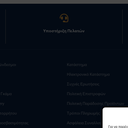
Υποστήριξη Πελατών
Σύνδεσμοι
Κατάστημα
Ηλεκτρονικό Κατάστημα
Συχνές Ερωτήσεις
 Γκάμα
Πολιτική Επιστροφών
ery
Πολιτική Παράδοσης Προϊόντων
Απορρήτου
Τρόποι Πληρωμής
ροσβασιμότητας
Ασφάλεια Συναλλαγών
Για να παρέχ