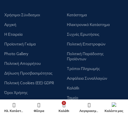
Χρήσιμοι Σύνδεσμοι
Κατάστημα
Αρχική
Ηλεκτρονικό Κατάστημα
Η Εταιρεία
Συχνές Ερωτήσεις
Προϊοντική Γκάμα
Πολιτική Επιστροφών
Photo Gallery
Πολιτική Παράδοσης
Προϊόντων
Πολιτική Απορρήτου
Τρόποι Πληρωμής
Δήλωση Προσβασιμότητας
Ασφάλεια Συναλλαγών
Πολιτική Cookies (ΕΕ) GDPR
Καλάθι
Όροι Χρήσης
Ταμείο
Επικοινωνία
0
Ηλ. Κατάστημα
Φίλτρα
Καλάθι
Λογαριασμός
Καλέστε μας
ΛΟΓΑΡΙΑΣΜΟΣ