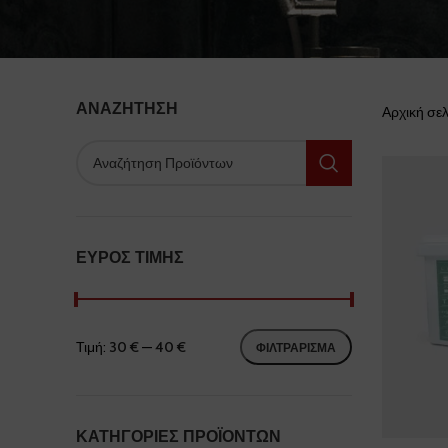
ΑΝΑΖΉΤΗΣΗ
Αρχική σε
ΕΎΡΟΣ ΤΙΜΉΣ
Τιμή:
30 €
—
40 €
ΦΙΛΤΡΆΡΙΣΜΑ
ΚΑΤΗΓΟΡΊΕΣ ΠΡΟΪΌΝΤΩΝ