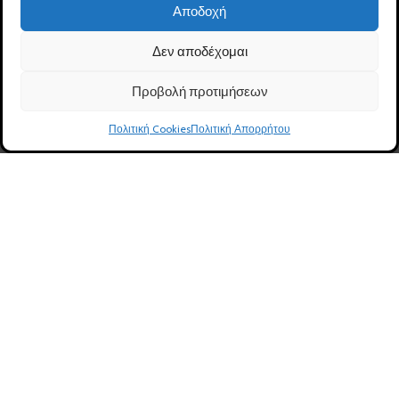
Δήλωση Προσβασιμότητας
Αποδοχή
Ασφάλεια Συναλλαγών
Πολιτική Cookies (ΕΕ) GDPR
Δεν αποδέχομαι
Καλάθι
Όροι Χρήσης
Ταμείο
Προβολή προτιμήσεων
Επικοινωνία
0
Πολιτική Cookies
Πολιτική Απορρήτου
Ηλ. Κατάστημα
Φίλτρα
Καλάθι
Λογαριασμός
Καλέστε μας
ΛΟΓΑΡΙΑΣΜΟΣ
Ο Λογαριασμός μου
Δημιουργία Λογαριασμού
Ιστορικό Παραγγελιών
Αλλαγή προσωπικών στοιχείων
Εντοπισμός Παραγγελίας
Λίστα Επιθυμιών
Αποσύνδεση