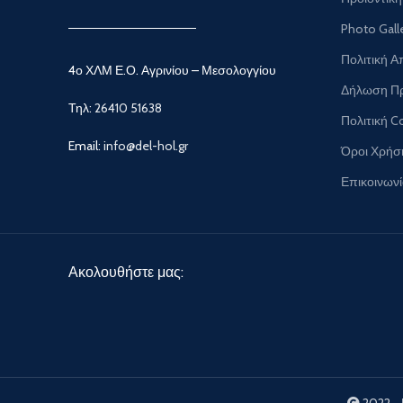
Photo Gall
Πολιτική 
4ο ΧΛΜ Ε.Ο. Αγρινίου – Μεσολογγίου
Δήλωση Π
Τηλ:
26410 51638
Πολιτική C
Email:
info@del-hol.gr
Όροι Χρήσ
Επικοινων
Ακολουθήστε μας:
2022 -