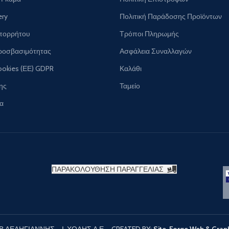
ery
Πολιτική Παράδοσης Προϊόντων
Απορρήτου
Τρόποι Πληρωμής
ροσβασιμότητας
Ασφάλεια Συναλλαγών
ookies (ΕΕ) GDPR
Καλάθι
ης
Ταμείο
ία
ΠΑΡΑΚΟΛΟΥΘΗΣΗ ΠΑΡΑΓΓΕΛΙΑΣ
 Β.ΔΕΛΗΓΙΑΝΝΗΣ – Ι. ΧΟΛΗΣ Α.Ε. - CREATED BY:
Site-Forge Web & Grap