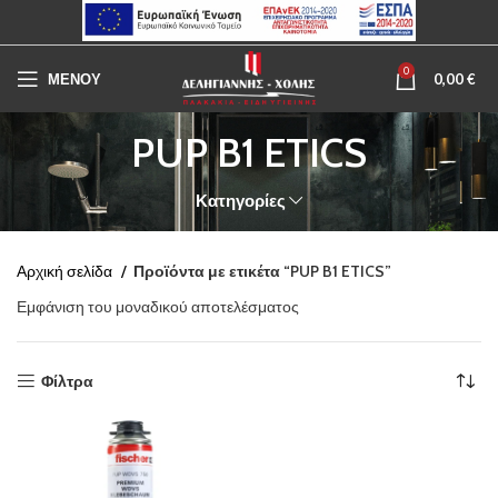
0
ΜΕΝΟΥ
0,00
€
PUP B1 ETICS
Κατηγορίες
Αρχική σελίδα
Προϊόντα με ετικέτα “PUP B1 ETICS”
Εμφάνιση του μοναδικού αποτελέσματος
Φίλτρα