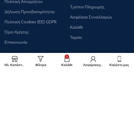
Πολιτική Απορρήτου
Τρόποι Πληρωμής
Δήλωση Προσβασιμότητας
Ασφάλεια Συναλλαγών
Πολιτική Cookies (ΕΕ) GDPR
Καλάθι
Όροι Χρήσης
Ταμείο
Επικοινωνία
0
Ηλ. Κατάστημα
Φίλτρα
Καλάθι
Λογαριασμός
Καλέστε μας
ΛΟΓΑΡΙΑΣΜΟΣ
Ο Λογαριασμός μου
Δημιουργία Λογαριασμού
Ιστορικό Παραγγελιών
Αλλαγή προσωπικών στοιχείων
Εντοπισμός Παραγγελίας
Λίστα Επιθυμιών