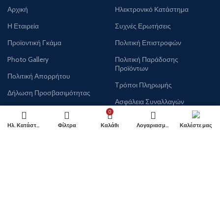
Αρχική
Ηλεκτρονικό Κατάστημα
Η Εταιρεία
Συχνές Ερωτήσεις
Προϊοντική Γκάμα
Πολιτική Επιστροφών
Photo Gallery
Πολιτική Παράδοσης
Προϊόντων
Πολιτική Απορρήτου
Τρόποι Πληρωμής
Δήλωση Προσβασιμότητας
Ασφάλεια Συναλλαγών
Πολιτική Cookies (ΕΕ) GDPR
0
Καλάθι
Ηλ. Κατάστημα
Φίλτρα
Καλάθι
Λογαριασμός
Καλέστε μας
Όροι Χρήσης
Ταμείο
Επικοινωνία
ΛΟΓΑΡΙΑΣΜΟΣ
Ο Λογαριασμός μου
Δημιουργία Λογαριασμού