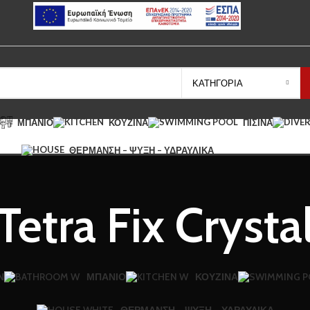
ΚΑΤΗΓΟΡΊΑ
ΜΠΆΝΙΟ
ΚΟΥΖΊΝΑ
ΠΙΣΊΝΑ
ΘΈΡΜΑΝΣΗ – ΨΎΞΗ – ΥΔΡΑΥΛΙΚΆ
Tetra Fix Crysta
Ν
ΜΠΆΝΙΟ
ΚΟΥΖΊΝΑ