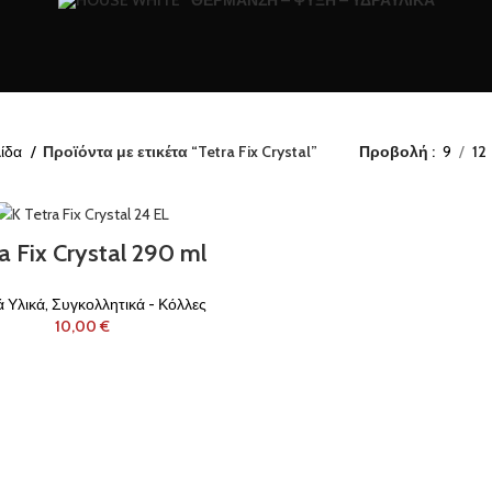
ΘΈΡΜΑΝΣΗ – ΨΎΞΗ – ΥΔΡΑΥΛΙΚΆ
λίδα
Προϊόντα με ετικέτα “Tetra Fix Crystal”
Προβολή
9
12
a Fix Crystal 290 ml
ά Υλικά
,
Συγκολλητικά - Κόλλες
€