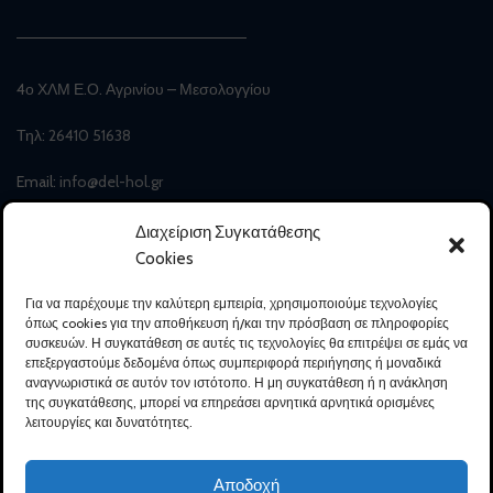
4ο ΧΛΜ Ε.Ο. Αγρινίου – Μεσολογγίου
Τηλ:
26410 51638
Email:
info@del-hol.gr
Διαχείριση Συγκατάθεσης
Cookies
Χρήσιμοι Σύνδεσμοι
Κατάστημα
Αρχική
Για να παρέχουμε την καλύτερη εμπειρία, χρησιμοποιούμε τεχνολογίες
Ηλεκτρονικό Κατάστημα
όπως cookies για την αποθήκευση ή/και την πρόσβαση σε πληροφορίες
Η Εταιρεία
Συχνές Ερωτήσεις
συσκευών. Η συγκατάθεση σε αυτές τις τεχνολογίες θα επιτρέψει σε εμάς να
επεξεργαστούμε δεδομένα όπως συμπεριφορά περιήγησης ή μοναδικά
Προϊοντική Γκάμα
Πολιτική Επιστροφών
αναγνωριστικά σε αυτόν τον ιστότοπο. Η μη συγκατάθεση ή η ανάκληση
της συγκατάθεσης, μπορεί να επηρεάσει αρνητικά αρνητικά ορισμένες
Photo Gallery
Πολιτική Παράδοσης
λειτουργίες και δυνατότητες.
Προϊόντων
Πολιτική Απορρήτου
Τρόποι Πληρωμής
Αποδοχή
Δήλωση Προσβασιμότητας