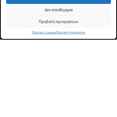
Ασφάλεια Συναλλαγών
Πολιτική Cookies (ΕΕ) GDPR
Δεν αποδέχομαι
Καλάθι
Όροι Χρήσης
Προβολή προτιμήσεων
Ταμείο
Επικοινωνία
0
Πολιτική Cookies
Πολιτική Απορρήτου
Ηλ. Κατάστημα
Φίλτρα
Καλάθι
Λογαριασμός
Καλέστε μας
ΛΟΓΑΡΙΑΣΜΟΣ
Ο Λογαριασμός μου
Δημιουργία Λογαριασμού
Ιστορικό Παραγγελιών
Αλλαγή προσωπικών στοιχείων
Εντοπισμός Παραγγελίας
Λίστα Επιθυμιών
Αποσύνδεση