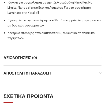
Ιδανική για συγκόλληση με την τζελ-μεμβράνη Nanoflex No
Limits, Nanodefense Eco και Aquastop Fix στα συστήματα
Laminato της Kerakoll
Εγγυημένη στεγανοποίηση σε κάθε τύπο αρμών διαμερισμού και
μη δομικών συναρμογών
Κεντρικό στέλεχος από διαπνέον NBR, ανθεκτικό σε αλκαλικό
περιβάλλον
ΑΞΙΟΛΟΓΉΣΕΙΣ (0)
ΑΠΟΣΤΟΛΉ & ΠΑΡΆΔΟΣΗ
ΣΧΕΤΙΚΆ ΠΡΟΪΌΝΤΑ