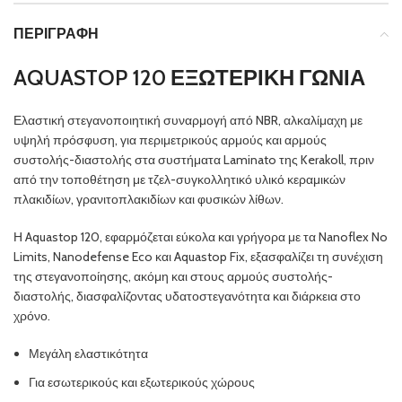
ΠΕΡΙΓΡΑΦΉ
AQUASTOP 120 ΕΞΩΤΕΡΙΚΗ ΓΩΝΙΑ
Ελαστική στεγανοποιητική συναρμογή από NBR, αλκαλίμαχη με
υψηλή πρόσφυση, για περιμετρικούς αρμούς και αρμούς
συστολής-διαστολής στα συστήματα Laminato της Kerakoll, πριν
από την τοποθέτηση με τζελ-συγκολλητικό υλικό κεραμικών
πλακιδίων, γρανιτοπλακιδίων και φυσικών λίθων.
Η Aquastop 120, εφαρμόζεται εύκολα και γρήγορα με τα Nanoflex No
Limits, Nanodefense Eco και Aquastop Fix, εξασφαλίζει τη συνέχιση
της στεγανοποίησης, ακόμη και στους αρμούς συστολής-
διαστολής, διασφαλίζοντας υδατοστεγανότητα και διάρκεια στο
χρόνο.
Μεγάλη ελαστικότητα
Για εσωτερικούς και εξωτερικούς χώρους