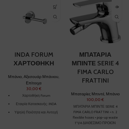
INDA FORUM
ΜΠΑΤΑΡΙΑ
ΧΑΡΤΟΘΗΚΗ
ΜΠΙΝΤΕ SERIE 4
FIMA CARLO
Μπάνιο
,
Αξεσουάρ Μπάνιου
,
FRATTINI
Επίτοιχα
€
Μπαταρίες Μπιντέ
,
Μπάνιο
Χαρτοθήκη Forum
€
Εταιρία Κατασκευής: INDA
ΜΠΑΤΑΡΙΑ ΜΠΙΝΤΕ SERIE 4
FIMA CARLO FRATTINI • n. 2
Υψηλή Ποιότητα και Αντοχή
flexible hoses • pop-up waste
στο Χρόνο
1”1/4 ΔΙΑΘΕΣΙΜΟ ΠΡΟΙΟΝ
Κομψός Σχεδιασμός
ΚΑΤΟΠΙΝ ΠΑΡΑΓΓΕΛΙΑΣ