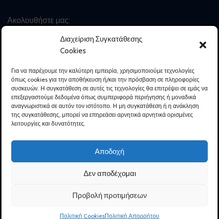
Ακολουθήστε μας:
Διαχείριση Συγκατάθεσης
Cookies
ΠΑΡΑΚΟΛΟΥΘΗΣΗ ΠΑΡΑΓΓΕΛΙΑΣ
Για να παρέχουμε την καλύτερη εμπειρία, χρησιμοποιούμε τεχνολογίες
όπως cookies για την αποθήκευση ή/και την πρόσβαση σε πληροφορίες
Συναλλαγές με ασφάλεια:
συσκευών. Η συγκατάθεση σε αυτές τις τεχνολογίες θα επιτρέψει σε εμάς να
επεξεργαστούμε δεδομένα όπως συμπεριφορά περιήγησης ή μοναδικά
αναγνωριστικά σε αυτόν τον ιστότοπο. Η μη συγκατάθεση ή η ανάκληση
της συγκατάθεσης, μπορεί να επηρεάσει αρνητικά αρνητικά ορισμένες
λειτουργίες και δυνατότητες.
Αποδοχή
2022 - Β.ΔΕΛΗΓΙΑΝΝΗΣ – Ι. ΧΟΛΗΣ Α.Ε. - CREATED BY:
Site-
Forge Web & Graphic Design
Δεν αποδέχομαι
ΕΠΙΤΟΙΧΗ
Προβολή προτιμήσεων
ΑΝΑΜΕΙΚΤΙΚΗ
ΜΠΑΤΑΡΙΑ
0
ΠΡΟΣΘΉΚ
ΛΟΥΤΡΟΥ L20
Πολιτική Cookies
Πολιτική Απορρήτου