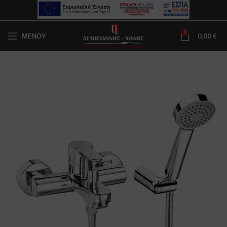
0
ΜΕΝΟΥ
0,00
€