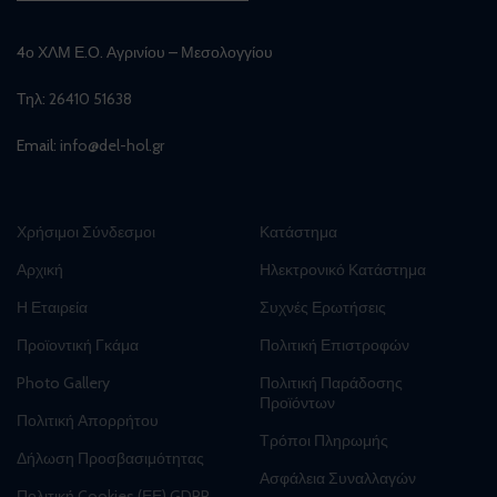
4ο ΧΛΜ Ε.Ο. Αγρινίου – Μεσολογγίου
Τηλ:
26410 51638
Email:
info@del-hol.gr
Χρήσιμοι Σύνδεσμοι
Κατάστημα
Αρχική
Ηλεκτρονικό Κατάστημα
Η Εταιρεία
Συχνές Ερωτήσεις
Προϊοντική Γκάμα
Πολιτική Επιστροφών
Photo Gallery
Πολιτική Παράδοσης
Προϊόντων
Πολιτική Απορρήτου
Τρόποι Πληρωμής
Δήλωση Προσβασιμότητας
Ασφάλεια Συναλλαγών
Πολιτική Cookies (ΕΕ) GDPR