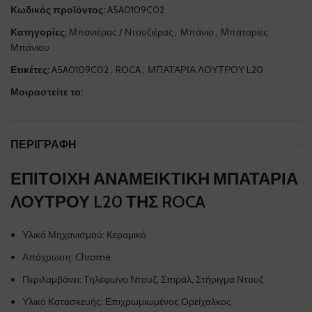
Κωδικός προϊόντος:
A5A0109C02
Κατηγορίες:
Μπανιέρας / Ντουζιέρας
,
Μπάνιο
,
Μπαταρίες
Μπάνιου
Ετικέτες:
A5A0109C02
,
ROCA
,
ΜΠΑΤΑΡΙΑ ΛΟΥΤΡΟΥ L20
Μοιραστείτε το:
ΠΕΡΙΓΡΑΦΉ
ΕΠΙΤΟΙΧΗ ΑΝΑΜΕΙΚΤΙΚΗ ΜΠΑΤΑΡΙΑ
ΛΟΥΤΡΟΥ L20 ΤΗΣ ROCA
Υλικό Μηχανισμού:
Κεραμικό
Απόχρωση:
Chrome
Περιλαμβάνει:
Τηλέφωνο Ντουζ,
Σπιράλ,
Στήριγμα Ντουζ
Υλικό Κατασκευής:
Επιχρωμιωμένος Ορείχαλκος