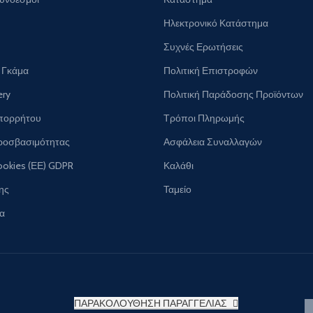
Ηλεκτρονικό Κατάστημα
Συχνές Ερωτήσεις
 Γκάμα
Πολιτική Επιστροφών
ery
Πολιτική Παράδοσης Προϊόντων
Απορρήτου
Τρόποι Πληρωμής
ροσβασιμότητας
Ασφάλεια Συναλλαγών
ookies (ΕΕ) GDPR
Καλάθι
ης
Ταμείο
ία
ΠΑΡΑΚΟΛΟΥΘΗΣΗ ΠΑΡΑΓΓΕΛΙΑΣ