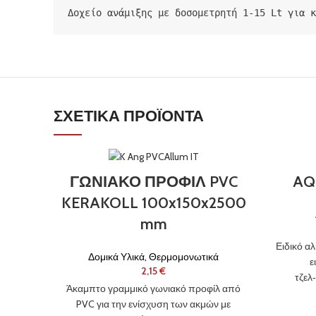
Δοχείο ανάμιξης με δοσομετρητή 1-15 Lt για 
ΣΧΕΤΙΚΆ ΠΡΟΪΌΝΤΑ
ΓΩΝΙΑΚΟ ΠΡΟΦΙΛ PVC
AQ
KERAKOLL 100x150x2500
mm
Ειδικό α
Δομικά Υλικά
,
Θερμομονωτικά
ε
€
τζελ
Άκαμπτο γραμμικό γωνιακό προφίλ από
Nanof
PVC για την ενίσχυση των ακμών με