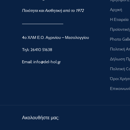
Αρχική
Ποιότητα και Αισθητική από το 1972
Η Εταιρεία
Προϊοντική
4ο ΧΛΜ Ε.Ο. Αγρινίου – Μεσολογγίου
Photo Gall
Πολιτική 
Τηλ:
26410 51638
Δήλωση Π
Email:
info@del-hol.gr
Πολιτική C
Όροι Χρήσ
Επικοινων
Ακολουθήστε μας: