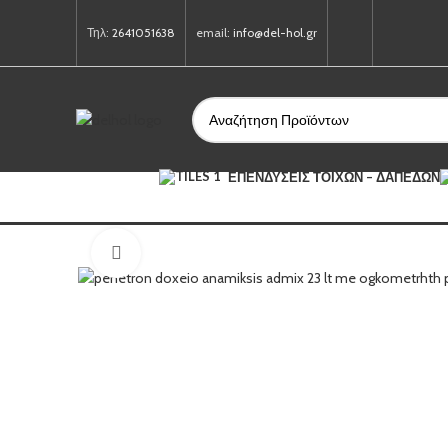
Τηλ:
2641051638
email:
info@del-hol.gr
ΕΠΕΝΔΎΣΕΙΣ ΤΟΊΧΩΝ – ΔΑΠΈΔΩΝ
Click to enlarge