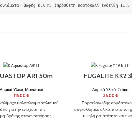
κονιάματα, βαφές κ.λ.π. (πρόσθετη πορτοκαλί ένδειξη 11,5 
UASTOP AR1 50m
FUGALITE KK2 3
Δομικά Υλικά
,
Μονωτικά
Δομικά Υλικά
,
Στόκοι
€
€
λκαλίμαχο υαλόπλεγμα οπλισμού,
Πορσελανώδης αρμόστοκος
ιδικό για την ενίσχυση της
συγκολλητικό υλικό, πιστοποιημ
‑μεμβράνης στεγανοποίησης
υψηλή ρευστότητα και ευκ
lex® No Limits® στο σύστημα
καθαρισμού, βακτηριοστατικ
Laminato 2 No Limits®.
μυκητοστατικός, αδιάβροχο