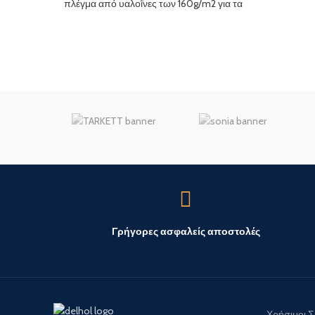
πλέγμα από υαλοΐνες των 160g/m2 για τα
Θερμομονωτικά Συστήματα
Γρήγορες ασφαλείς αποστολές
Χρήσιμοι 