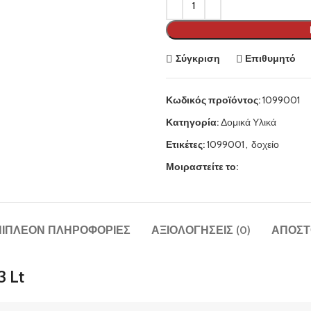
Σύγκριση
Επιθυμητό
Κωδικός προϊόντος:
1099001
Κατηγορία:
Δομικά Υλικά
Ετικέτες:
1099001
,
δοχείο
Μοιραστείτε το:
ΠΙΠΛΈΟΝ ΠΛΗΡΟΦΟΡΊΕΣ
ΑΞΙΟΛΟΓΉΣΕΙΣ (0)
ΑΠΟΣΤ
 Lt