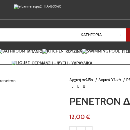
ΚΑΤΗΓΟΡΊΑ
ΜΠΆΝΙΟ
ΚΟΥΖΊΝΑ
ΠΙΣ
ΘΈΡΜΑΝΣΗ – ΨΎΞΗ – ΥΔΡΑΥΛΙΚΆ
Αρχική σελίδα
Δομικά Υλικά
P
PENETRON 
€