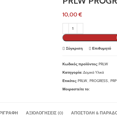
PRLW PROGRE
€
Σύγκριση
Επιθυμητό
Κωδικός προϊόντος:
PRLW
Κατηγορία:
Δομικά Υλικά
Ετικέτες:
PRLW
,
PROGRESS
,
PR
Μοιραστείτε το:
ΡΙΓΡΑΦΉ
ΑΞΙΟΛΟΓΉΣΕΙΣ (0)
ΑΠΟΣΤΟΛΉ & ΠΑΡΆΔ