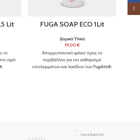
ΜΕ
Insta
 Lit
FUGA SOAP ECO 1Lit
Δομικά Υλικά
€
ΑΠ
ς το
Απορρυπαντικό φιλικό προς το
στο νερό
περιβάλλον για τον καθαρισμό
®,
υπολειμμάτων και λεκέδων των Fugalite®,
Bio και
Fugalite® Invisibile, Fugalite® Bio και
ό για
Fugalite® Bio Parquet, ιδανικό για