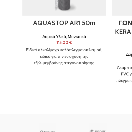
AQUASTOP AR1 50m
ΓΩΝ
KERA
Δομικά Υλικά
,
Μονωτικά
€
Ειδικό αλκαλίμαχο υαλόπλεγμα οπλισμού,
Δομ
ειδικό για την ενίσχυση της
τζελ‑μεμβράνης στεγανοποίησης
Άκαμπτο
Nanoflex® No Limits® στο σύστημα
PVC γ
Laminato 2 No Limits®.
πλέγμα α
Θ