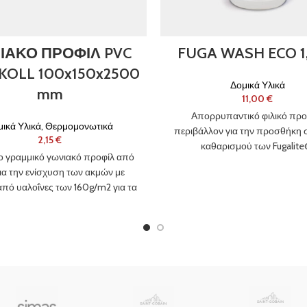
ΙΑΚΟ ΠΡΟΦΙΛ PVC
FUGA WASH ECO 1,5
KOLL 100x150x2500
Δομικά Υλικά
mm
€
Απορρυπαντικό φιλικό προ
ικά Υλικά
,
Θερμομονωτικά
περιβάλλον για την προσθήκη 
€
καθαρισμού των Fugalite
 γραμμικό γωνιακό προφίλ από
Fugalite® Invisibile, Fugalite® 
ια την ενίσχυση των ακμών με
Fugalite® Bio Parquet, ιδανικ
πό υαλοΐνες των 160g/m2 για τα
ερμομονωτικά Συστήματα