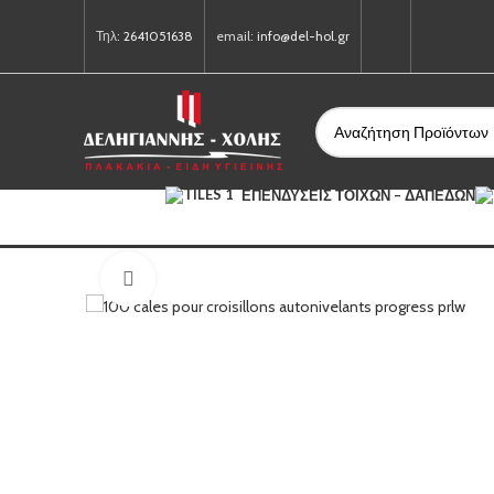
Τηλ:
2641051638
email:
info@del-hol.gr
ΕΠΕΝΔΎΣΕΙΣ ΤΟΊΧΩΝ – ΔΑΠΈΔΩΝ
Click to enlarge